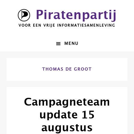
Spring
Door
Piratenpartij
naar
naar
de
de
VOOR EEN VRIJE INFORMATIESAMENLEVING
hoofdnavigatie
hoofd
inhoud
MENU
THOMAS DE GROOT
Campagneteam
update 15
augustus