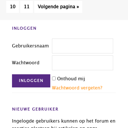
naar
zijn
Pagina
Pagina
Ga
10
11
Volgende pagina »
weggelaten
naar
Before
INLOGGEN
Footer
Gebruikersnaam
Wachtwoord
Onthoud mij
Wachtwoord vergeten?
NIEUWE GEBRUIKER
Ingelogde gebruikers kunnen op het forum en