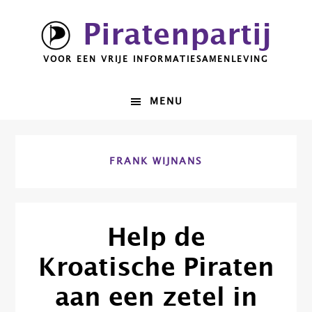
Spring
Door
Piratenpartij
naar
naar
de
de
VOOR EEN VRIJE INFORMATIESAMENLEVING
hoofdnavigatie
hoofd
inhoud
MENU
FRANK WIJNANS
Help de
Kroatische Piraten
aan een zetel in