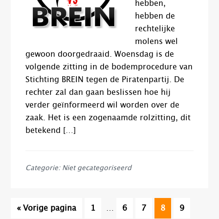
hebben,
hebben de
rechtelijke
molens wel
gewoon doorgedraaid. Woensdag is de
volgende zitting in de bodemprocedure van
Stichting BREIN tegen de Piratenpartij. De
rechter zal dan gaan beslissen hoe hij
verder geïnformeerd wil worden over de
zaak. Het is een zogenaamde rolzitting, dit
betekend […]
Categorie: Niet gecategoriseerd
Interim
Ga
Pagina
Pagina
Pagina
Pagina
Pagina
«
Vorige pagina
1
…
6
7
8
9
pagina's