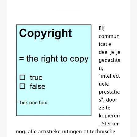
Bij
commun
icatie
deel je je
gedachte
n,
"intellect
uele
prestatie
s", door
ze te
kopiëren
. Sterker
nog, alle artistieke uitingen of technische