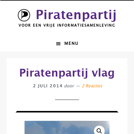
Spring
Door
Piratenpartij
naar
naar
de
de
VOOR EEN VRIJE INFORMATIESAMENLEVING
hoofdnavigatie
hoofd
inhoud
MENU
Piratenpartij vlag
2 JULI 2014
door
2 Reacties