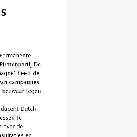
es
ePermanente
iratenpartij De
agne’ heeft de
 van campagnes
t bezwaar tegen
oducent Dutch
essen te
 over de
sultaties en