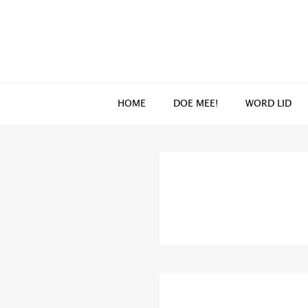
Spring
Door
naar
naar
de
de
hoofdnavigatie
hoofd
inhoud
HOME
DOE MEE!
WORD LID