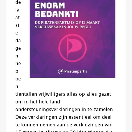
de
la
at
st
e
da
ge
n
he
b
be
n
tientallen vrijwilligers alles op alles gezet
om in het hele land
ondersteuningsverklaringen in te zamelen.
Deze verklaringen zijn essentieel om deel
te kunnen nemen aan de verkiezingen van