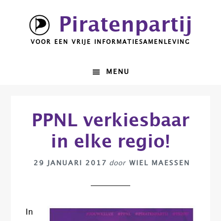
Spring
Door
Piratenpartij
naar
naar
de
de
VOOR EEN VRIJE INFORMATIESAMENLEVING
hoofdnavigatie
hoofd
inhoud
MENU
PPNL verkiesbaar
in elke regio!
29 JANUARI 2017
door
WIEL MAESSEN
In