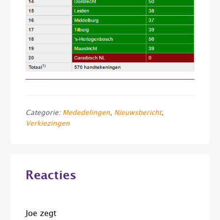
Categorie:
Mededelingen
,
Nieuwsbericht
,
Verkiezingen
Lees
Reacties
Interacties
Joe
zegt