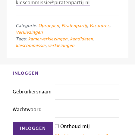
kiescommissie@piratenpartij.nl
.
Categorie:
Oproepen
,
Piratenpartij
,
Vacatures
,
Verkiezingen
Tags:
kamerverkiezingen
,
kandidaten
,
kiescommissie
,
verkiezingen
Before
INLOGGEN
Footer
Gebruikersnaam
Wachtwoord
Onthoud mij