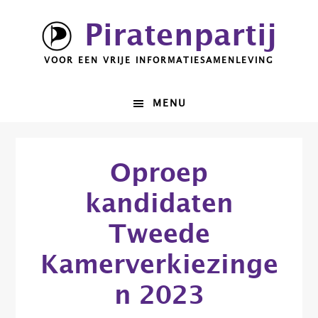
Spring
Door
Piratenpartij
naar
naar
de
de
VOOR EEN VRIJE INFORMATIESAMENLEVING
hoofdnavigatie
hoofd
inhoud
MENU
Oproep
kandidaten
Tweede
Kamerverkiezinge
n 2023