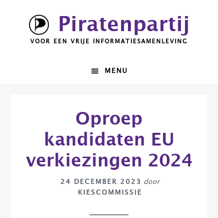
Spring
Door
Piratenpartij
naar
naar
de
de
VOOR EEN VRIJE INFORMATIESAMENLEVING
hoofdnavigatie
hoofd
inhoud
MENU
Oproep
kandidaten EU
verkiezingen 2024
24 DECEMBER 2023
door
KIESCOMMISSIE