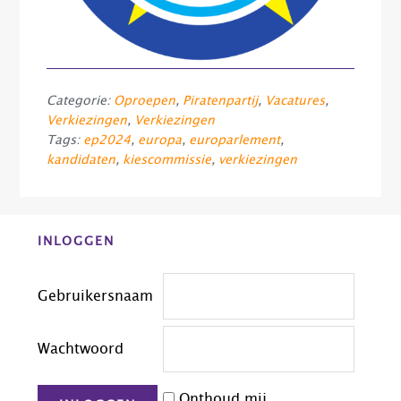
Categorie:
Oproepen
,
Piratenpartij
,
Vacatures
,
Verkiezingen
,
Verkiezingen
Tags:
ep2024
,
europa
,
europarlement
,
kandidaten
,
kiescommissie
,
verkiezingen
Before
INLOGGEN
Footer
Gebruikersnaam
Wachtwoord
Onthoud mij