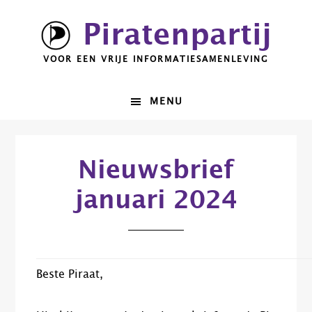
Spring
Door
Piratenpartij
naar
naar
de
de
VOOR EEN VRIJE INFORMATIESAMENLEVING
hoofdnavigatie
hoofd
inhoud
MENU
Nieuwsbrief
januari 2024
Beste Piraat,