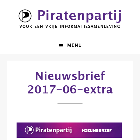
Spring
Door
Piratenpartij
naar
naar
de
de
VOOR EEN VRIJE INFORMATIESAMENLEVING
hoofdnavigatie
hoofd
inhoud
MENU
Nieuwsbrief
2017-06-extra