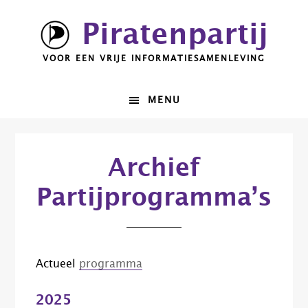
Spring
Door
Piratenpartij
naar
naar
de
de
VOOR EEN VRIJE INFORMATIESAMENLEVING
hoofdnavigatie
hoofd
inhoud
MENU
Archief
Partijprogramma’s
Actueel
programma
2025