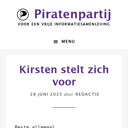
Spring
Door
Piratenpartij
naar
naar
de
de
VOOR EEN VRIJE INFORMATIESAMENLEVING
hoofdnavigatie
hoofd
inhoud
MENU
Kirsten stelt zich
voor
28 JUNI 2025
door
REDACTIE
Beste allemaal,