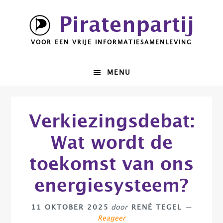
Spring
Door
Piratenpartij
naar
naar
de
de
VOOR EEN VRIJE INFORMATIESAMENLEVING
hoofdnavigatie
hoofd
inhoud
MENU
Verkiezingsdebat:
Wat wordt de
toekomst van ons
energiesysteem?
11 OKTOBER 2025
door
RENÉ TEGEL
Reageer