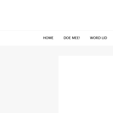
Spring
Door
naar
naar
de
de
hoofdnavigatie
hoofd
inhoud
HOME
DOE MEE!
WORD LID