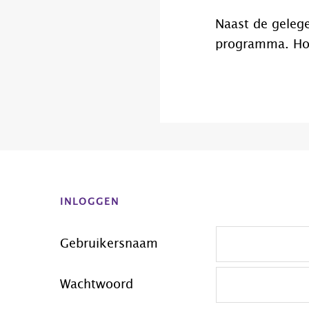
Naast de gelege
programma. H
Before
Footer
INLOGGEN
Gebruikersnaam
Wachtwoord