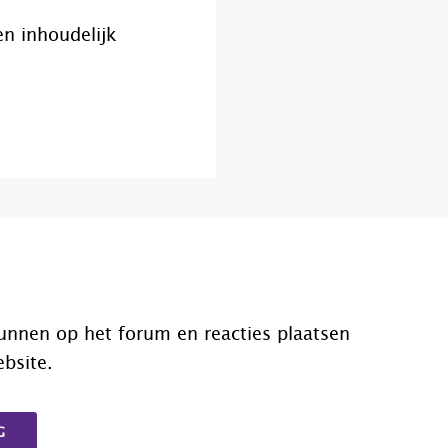
en inhoudelijk
unnen op het forum en reacties plaatsen
ebsite.
G