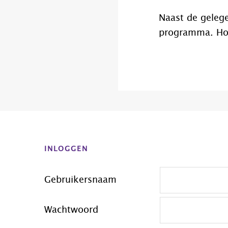
Naast de gelege
programma. H
Before
Footer
INLOGGEN
Gebruikersnaam
Wachtwoord