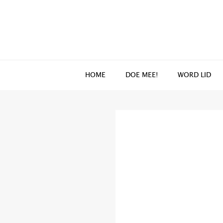
Spring
Door
naar
naar
de
de
hoofdnavigatie
hoofd
inhoud
HOME
DOE MEE!
WORD LID