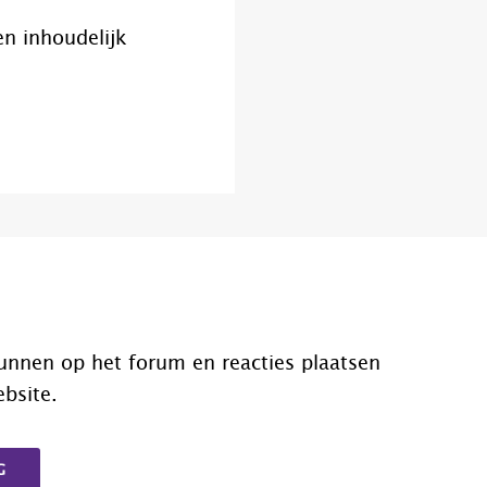
en inhoudelijk
unnen op het forum en reacties plaatsen
ebsite.
G