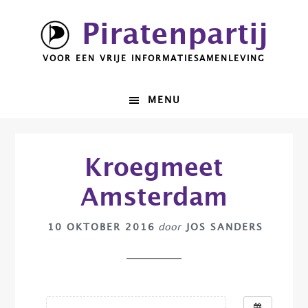
Spring
Door
Piratenpartij
naar
naar
de
de
VOOR EEN VRIJE INFORMATIESAMENLEVING
hoofdnavigatie
hoofd
inhoud
MENU
Kroegmeet
Amsterdam
10 OKTOBER 2016
door
JOS SANDERS