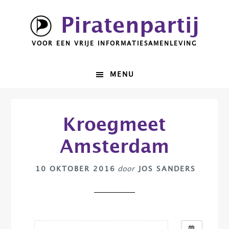
Spring
Door
Piratenpartij
naar
naar
de
de
VOOR EEN VRIJE INFORMATIESAMENLEVING
hoofdnavigatie
hoofd
inhoud
MENU
Kroegmeet
Amsterdam
10 OKTOBER 2016
door
JOS SANDERS