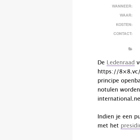
WANNEER:
WAAR:
KOSTEN:
CONTACT:
De
Ledenraad
v
https://8×8.vc/
principe openba
notulen worden
international.n
Indien je een p
met het
presid