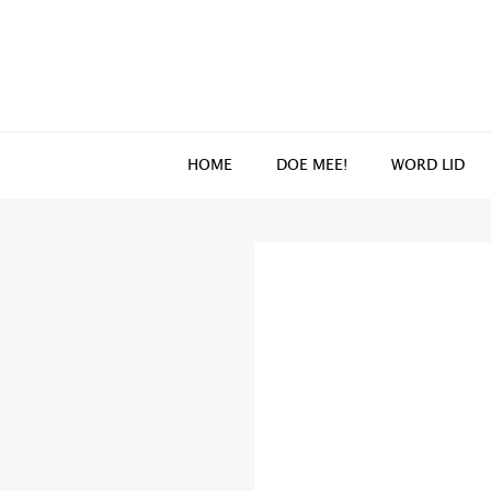
Spring
Door
naar
naar
de
de
hoofdnavigatie
hoofd
inhoud
HOME
DOE MEE!
WORD LID