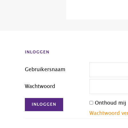
Before
Footer
INLOGGEN
Gebruikersnaam
Wachtwoord
Onthoud mij
Wachtwoord ve