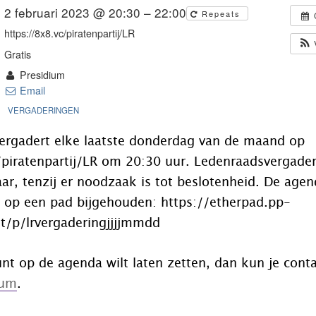
2 februari 2023 @ 20:30 – 22:00
Repeats
https://8x8.vc/piratenpartij/LR
Gratis
Presidium
Email
VERGADERINGEN
ergadert elke laatste donderdag van de maand op
piratenpartij/LR om 20:30 uur. Ledenraadsvergader
ar, tenzij er noodzaak is tot beslotenheid. De age
 op een pad bijgehouden: https://etherpad.pp-
et/p/lrvergaderingjjjjmmdd
unt op de agenda wilt laten zetten, dan kun je con
ium
.