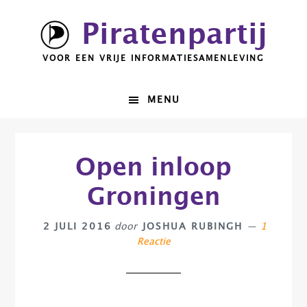
Spring
Door
Piratenpartij
naar
naar
de
de
VOOR EEN VRIJE INFORMATIESAMENLEVING
hoofdnavigatie
hoofd
inhoud
MENU
Open inloop
Groningen
2 JULI 2016
door
JOSHUA RUBINGH
1
Reactie