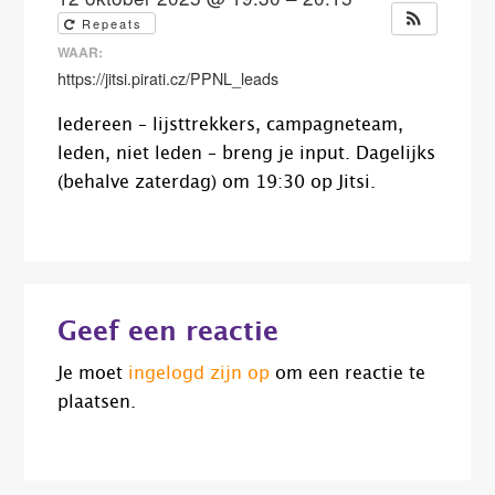
Repeats
WAAR:
https://jitsi.pirati.cz/PPNL_leads
Iedereen – lijsttrekkers, campagneteam,
leden, niet leden – breng je input. Dagelijks
(behalve zaterdag) om 19:30 op Jitsi.
Lees
Geef een reactie
Interacties
Je moet
ingelogd zijn op
om een reactie te
plaatsen.