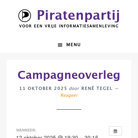
Spring
Door
Piratenpartij
naar
naar
de
de
VOOR EEN VRIJE INFORMATIESAMENLEVING
hoofdnavigatie
hoofd
inhoud
MENU
Campagneoverleg
11 OKTOBER 2025
door
RENÉ TEGEL
Reageer
WANNEER:
12 oktober 2025 @ 19:30 – 20:15