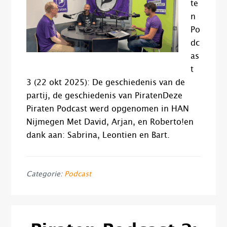
te
n
Po
dc
as
t
3 (22 okt 2025): De geschiedenis van de
partij, de geschiedenis van PiratenDeze
Piraten Podcast werd opgenomen in HAN
Nijmegen Met David, Arjan, en Roberto!en
dank aan: Sabrina, Leontien en Bart.
Categorie:
Podcast