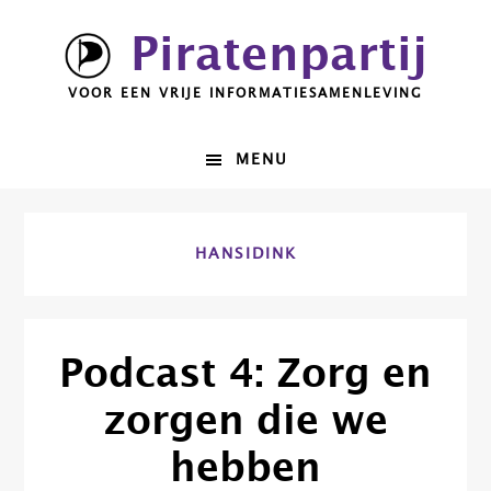
Spring
Door
Piratenpartij
naar
naar
de
de
VOOR EEN VRIJE INFORMATIESAMENLEVING
hoofdnavigatie
hoofd
inhoud
MENU
HANSIDINK
Podcast 4: Zorg en
zorgen die we
hebben