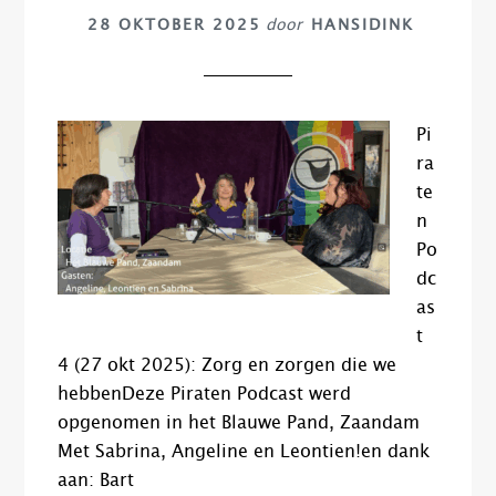
28 OKTOBER 2025
door
HANSIDINK
Pi
ra
te
n
Po
dc
as
t
4 (27 okt 2025): Zorg en zorgen die we
hebbenDeze Piraten Podcast werd
opgenomen in het Blauwe Pand, Zaandam
Met Sabrina, Angeline en Leontien!en dank
aan: Bart