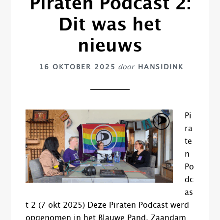
Piraten Podcast 2:
Dit was het
nieuws
16 OKTOBER 2025
door
HANSIDINK
Pi
ra
te
n
Po
dc
as
t 2 (7 okt 2025) Deze Piraten Podcast werd
opgenomen in het Blauwe Pand, Zaandam.