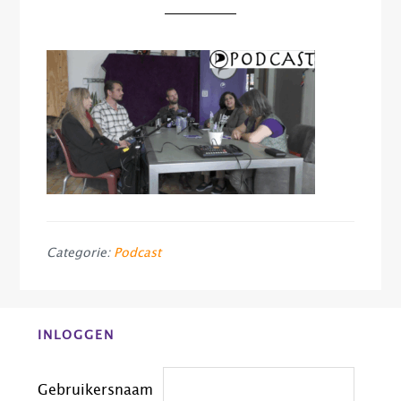
Categorie:
Podcast
Before
INLOGGEN
Footer
Gebruikersnaam