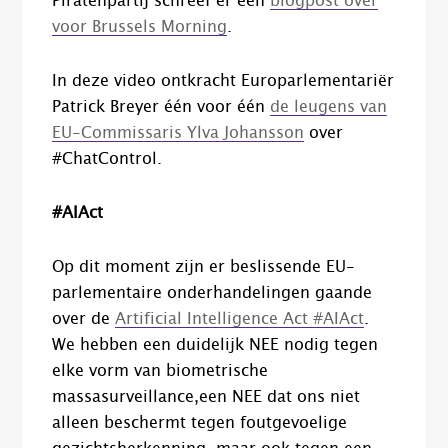
Piratenpartij schreef er een
blogpost over
voor Brussels Morning
.
In deze video ontkracht Europarlementariër
Patrick Breyer één voor één
de leugens van
EU-Commissaris Ylva Johansson
over
#ChatControl.
#AIAct
Op dit moment zijn er beslissende EU-
parlementaire onderhandelingen gaande
over de
Artificial Intelligence Act #AIAct
.
We hebben een duidelijk NEE nodig tegen
elke vorm van biometrische
massasurveillance,een NEE dat ons niet
alleen beschermt tegen foutgevoelige