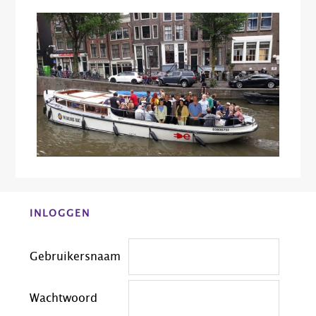
Before
INLOGGEN
Footer
Gebruikersnaam
Wachtwoord