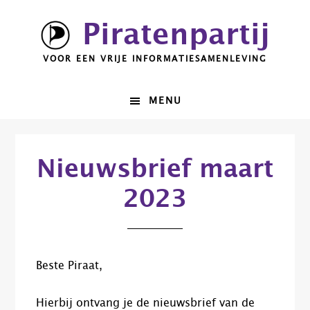
Spring
Door
Piratenpartij
naar
naar
de
de
VOOR EEN VRIJE INFORMATIESAMENLEVING
hoofdnavigatie
hoofd
inhoud
MENU
Nieuwsbrief maart
2023
Beste Piraat,
Hierbij ontvang je de nieuwsbrief van de