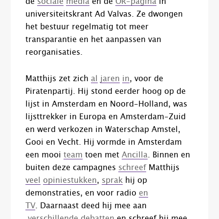
de
sociale
media
en de
OR-pagina
in
universiteitskrant Ad Valvas. Ze dwongen
het bestuur regelmatig tot meer
transparantie en het aanpassen van
reorganisaties.
Matthijs zet zich
al
jaren
in
, voor de
Piratenpartij. Hij stond eerder hoog op de
lijst in Amsterdam en Noord-Holland, was
lijsttrekker in Europa en Amsterdam-Zuid
en werd verkozen in Waterschap Amstel,
Gooi en Vecht. Hij vormde in Amsterdam
een mooi
team
toen met
Ancilla
. Binnen en
buiten deze campagnes
schreef
Matthijs
veel
opiniestukken
,
sprak
hij op
demonstraties, en voor radio
en
TV
. Daarnaast deed hij mee aan
verschillende
debatten
en schreef hij mee