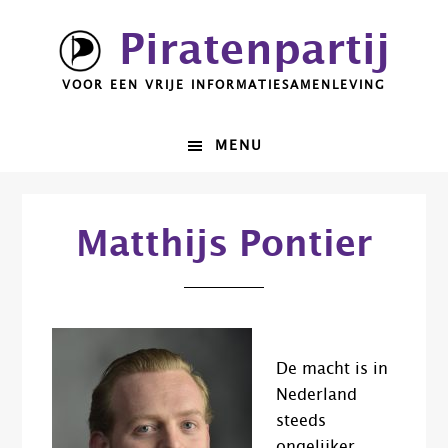
Spring
Door
Piratenpartij
naar
naar
de
de
VOOR EEN VRIJE INFORMATIESAMENLEVING
hoofdnavigatie
hoofd
inhoud
MENU
Matthijs Pontier
De macht is in
Nederland
steeds
ongelijker