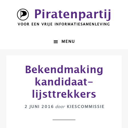
Spring
Door
Piratenpartij
naar
naar
de
de
VOOR EEN VRIJE INFORMATIESAMENLEVING
hoofdnavigatie
hoofd
inhoud
MENU
Bekendmaking
kandidaat-
lijsttrekkers
2 JUNI 2016
door
KIESCOMMISSIE