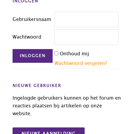
INLOGGEN
Footer
Gebruikersnaam
Wachtwoord
Onthoud mij
Wachtwoord vergeten?
NIEUWE GEBRUIKER
Ingelogde gebruikers kunnen op het forum en
reacties plaatsen bij artikelen op onze
website.
NIEUWE AANMELDING