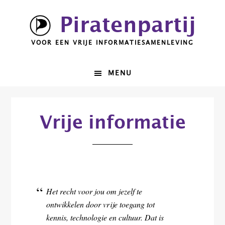
Spring
Door
Piratenpartij
naar
naar
de
de
VOOR EEN VRIJE INFORMATIESAMENLEVING
hoofdnavigatie
hoofd
inhoud
MENU
Vrije informatie
Het recht voor jou om jezelf te
ontwikkelen door vrije toegang tot
kennis, technologie en cultuur. Dat is