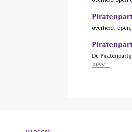
overheid open 
Piratenpar
overheid: open, 
Piratenpar
De Piratenparti
meer…
Before
Footer