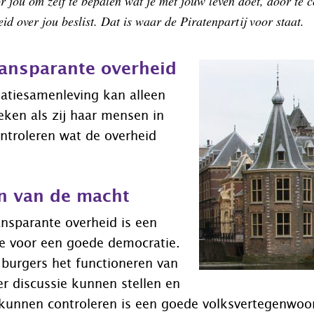
r jou om zelf te bepalen wat je met jouw leven doet, door te 
id over jou beslist. Dat is waar de Piratenpartij voor staat.
ansparante overheid
matiesamenleving kan alleen
ken als zij haar mensen in
controleren wat de overheid
.
n van de macht
nsparante overheid is een
e voor een goede democratie.
 burgers het functioneren van
er discussie kunnen stellen en
 kunnen controleren is een goede volksvertegenwoo