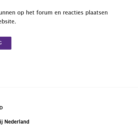
unnen op het forum en reacties plaatsen
ebsite.
G
D
ij Nederland