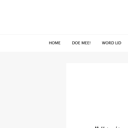
Spring
Door
naar
naar
de
de
hoofdnavigatie
hoofd
inhoud
HOME
DOE MEE!
WORD LID