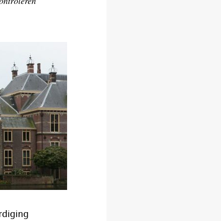
controleren
rdiging