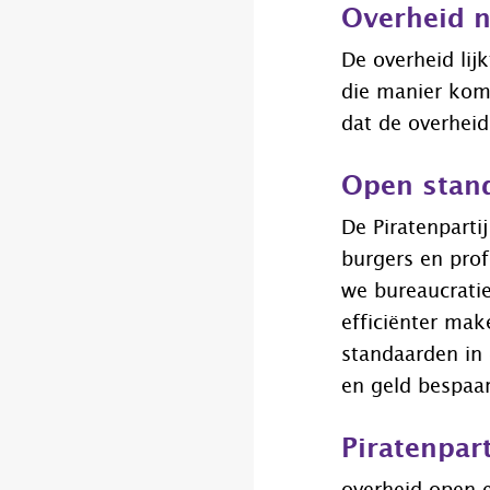
Overheid n
De overheid lij
die manier komt
dat de overhei
Open stan
De Piratenparti
burgers en pro
we bureaucrati
efficiënter ma
standaarden in d
en geld bespaa
Piratenpar