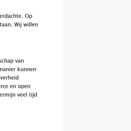
verdachte. Op
aan. Wij willen
nschap van
 manier kunnen
overheid
urce en open
ermijn veel tijd